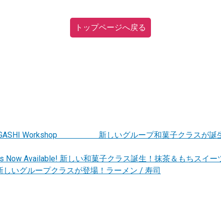
トップページへ戻る
ass! Matcha WAGASHI Workshop 新しいグループ和菓子
ASHI Class Now Available! 新しい和菓子クラス誕生！抹茶＆もちス
 / SUSHI 新しいグループクラスが登場！ラーメン / 寿司