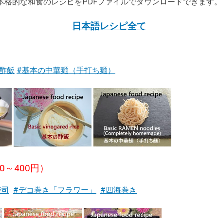
本格的な和食のレシピをPDFファイルでダウンロードできます
日本語レシピ全て
酢飯
#基本の中華麺（手打ち麺）
0～400円）
寿司
#デコ巻き「フラワー」
#四海巻き