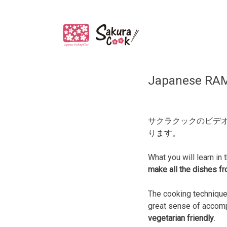
タグ:
レシピ
Japanese RAM
サクラクックのビデ
ります。
What you will learn in
make all the dishes f
The cooking techniques
great sense of accomp
vegetarian friendly
.