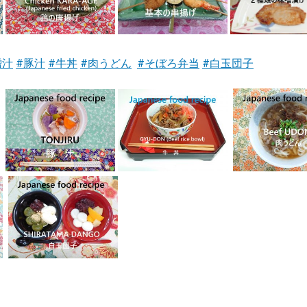
噌汁
#豚汁
#牛丼
#肉うどん
#そぼろ弁当
#白玉団子