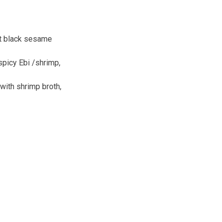
ht black sesame
picy Ebi /shrimp,
with shrimp broth,