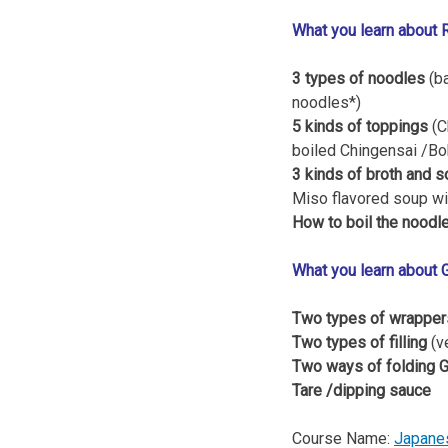
What you learn about
3 types of noodles
(ba
noodles*)
5 kinds of toppings
(C
boiled Chingensai /Bo
3 kinds of broth and 
Miso flavored soup wi
How to boil the noodle
What you learn about 
Two types of wrapper
Two types of filling
(v
Two ways of folding 
Tare /dipping sauce
Course Name:
Japane