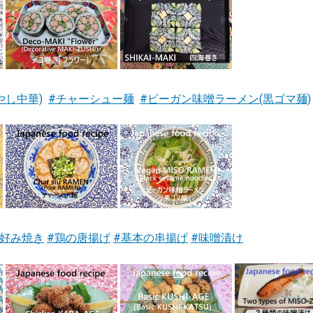
やし中華)
#チャーシュー麺
#ビーガン味噌ラーメン(黒ゴマ麺)
お好み焼き
#鶏の唐揚げ
#基本の串揚げ
#味噌漬け