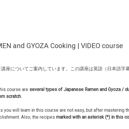
EN and GYOZA Cooking | VIDEO course
オ講座についてご案内しています。この講座は英語（日本語字
 this course are
several types of Japanese Ramen and Gyoza / du
rom scratch.
 you will learn in this course are not easy, but after mastering t
lishment. Also, the recipes
marked with an asterisk (*) in this 