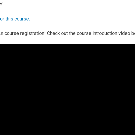
PY
for this course.
r course registration! Check out the course introduction video 