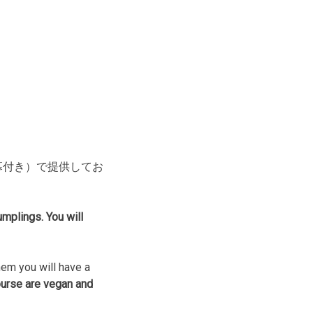
幕付き）で提供してお
mplings. You will
hem you will have a
course are vegan and