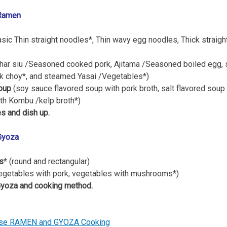
 Ramen
sic Thin straight noodles*, Thin wavy egg noodles, Thick straig
har siu /Seasoned cooked pork, Ajitama /Seasoned boiled egg, s
k choy*, and steamed Yasai /Vegetables*)
soup
(soy sauce flavored soup with pork broth, salt flavored soup 
th Kombu /kelp broth*)
s and dish up.
Gyoza
s
* (round and rectangular)
egetables with pork, vegetables with mushrooms*)
Gyoza and cooking method.
se RAMEN and GYOZA Cooking