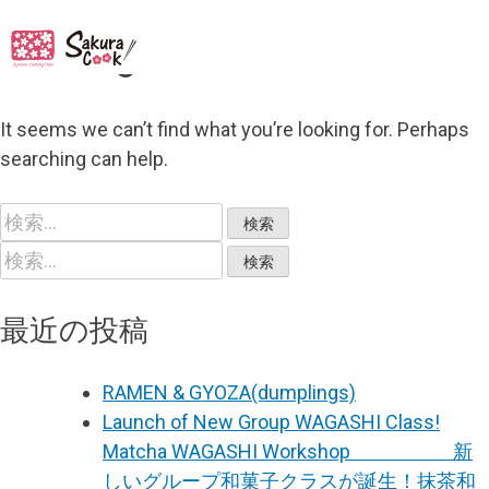
Nothing Found
It seems we can’t find what you’re looking for. Perhaps
searching can help.
検
索:
検
索:
最近の投稿
RAMEN & GYOZA(dumplings)
Launch of New Group WAGASHI Class!
Matcha WAGASHI Workshop 新
しいグループ和菓子クラスが誕生！抹茶和