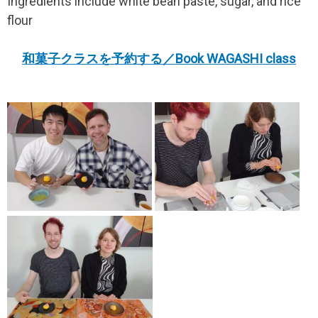
Ingredients include white bean paste, sugar, and rice
flour
和菓子クラスを予約する／Book WAGASHI class